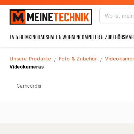
TV & Heimkino
Haushalt & Wohnen
Computer & Zubehör
Smar
Unsere Produkte
Foto & Zubehör
Videokame
/
/
Videokameras
Camcorder