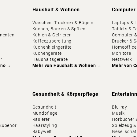
Haushalt & Wohnen
Computer
Waschen, Trocknen & Bügeln
Laptops & 
Kochen, Backen & Spülen
Tablets & T
onenten
Kühlen & Gefrieren
Computer &
Kaffeezubereitung
Drucker & 
Küchenkleingeräte
Homeoffice
Küchengeräte
Monitore
er
Haushaltsgeräte
Netzwerk
ino
→
Mehr von
Haushalt & Wohnen
→
Mehr von
C
Gesundheit & Körperpflege
Entertain
Gesundheit
Blu-ray
Mundpflege
Musik
Rasierer
Hörbücher 
Zubehör
Haarstyling
Spielzeug &
Babywelt
Gesellschaf