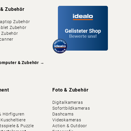
 & Zubehör
Laptop Zubehör
ablet Zubehör
 Zubehör
Scanner
omputer & Zubehör
→
ment
Foto & Zubehör
Digitalkameras
Sofortbildkameras
& Hörfiguren
Dashcams
 Kuscheltiere
Videokameras
tsspiele & Puzzle
Action & Outdoor