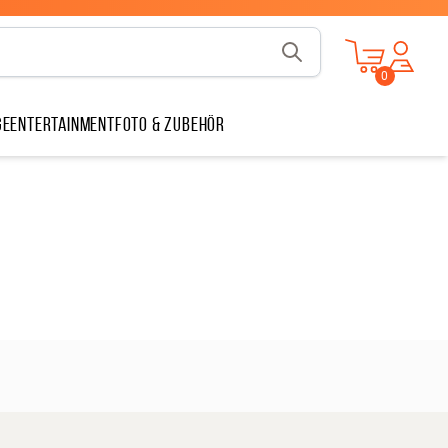
v
1.13.1
0
ge
Entertainment
Foto & Zubehör