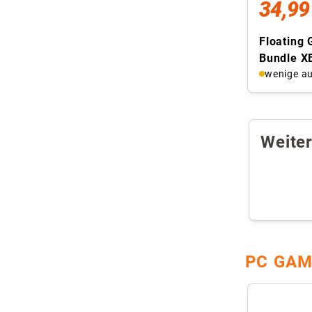
34,99
Floating 
Bundle X
Wandhalt
wenige au
...
Weite
PC GAM