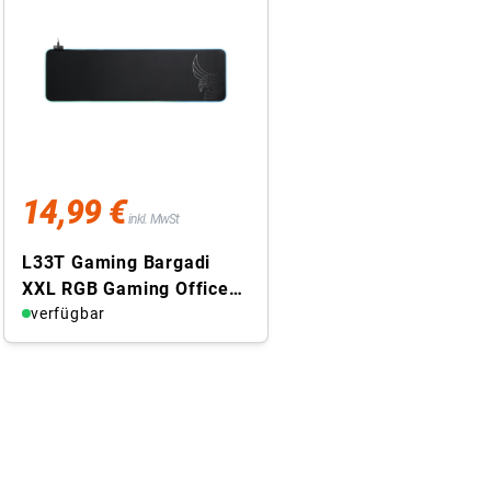
14,99 €
inkl. MwSt
L33T Gaming Bargadi
XXL RGB Gaming Office
Mauspad Schreibtisch
verfügbar
Unterlage Matte