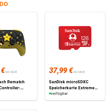
NDO
 €
37,99 €
inkl. MwSt
inkl. MwSt
each Rematch
SanDisk microSDXC
Controller:
Speicherkarte Extreme
io Star –
r
128GB Nintendo Switch
verfügbar
Switch, ...