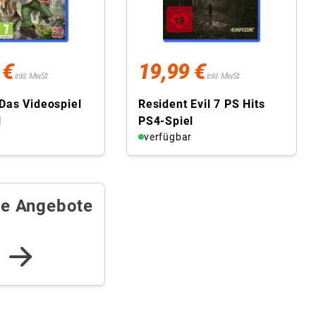
 €
19,99 €
inkl. MwSt
inkl. MwSt
Das Videospiel
Resident Evil 7 PS Hits
l
PS4-Spiel
r
verfügbar
re Angebote