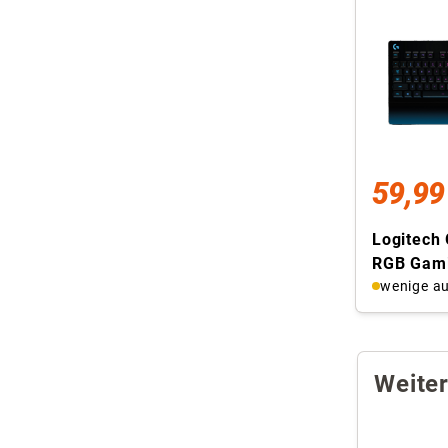
59,99
Logitech
RGB Gami
wenige au
Weite