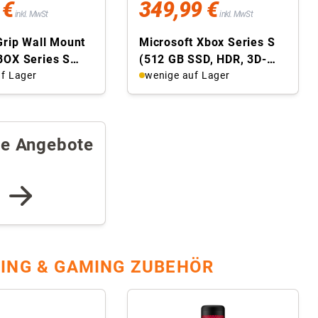
 €
349,99 €
inkl. MwSt
inkl. MwSt
Grip Wall Mount
Microsoft Xbox Series S
BOX Series S
(512 GB SSD, HDR, 3D-
erung, XSS + 2x
f Lager
Raumklang)
wenige auf Lager
re Angebote
ING & GAMING ZUBEHÖR