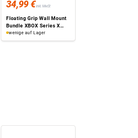
34,99 €
inkl. MwSt
Floating Grip Wall Mount
Bundle XBOX Series X
Wandhalterung, XSX + 2x
wenige auf Lager
...