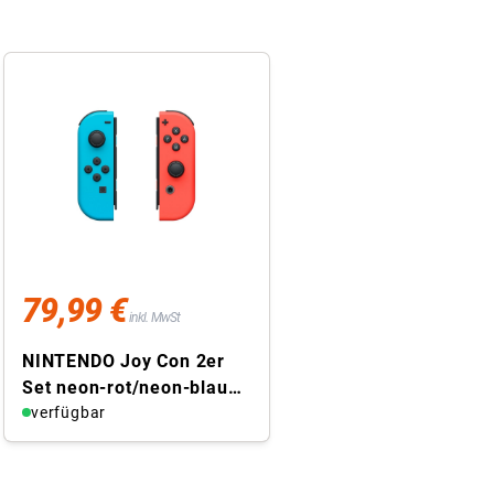
79,99 €
inkl. MwSt
NINTENDO Joy Con 2er
Set neon-rot/neon-blau
Nintendo Switch
verfügbar
Controller