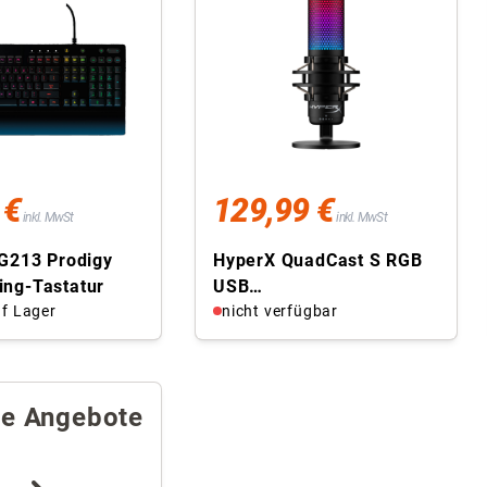
 €
129,99 €
inkl. MwSt
inkl. MwSt
 G213 Prodigy
HyperX QuadCast S RGB
ng-Tastatur
USB
f Lager
Kondensatormikrofon PC
nicht verfügbar
PS4 Mac Tischmikrofon
...
re Angebote