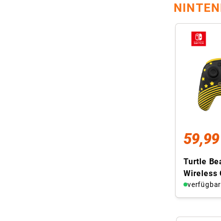
NINTE
59,99
Turtle B
Wireless 
Super Mar
verfügba
Nintendo 