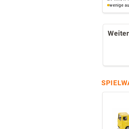
wenige au
Weite
SPIELW