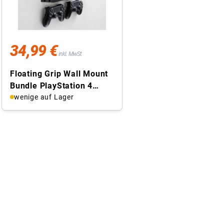
34,99 €
inkl. MwSt
Floating Grip Wall Mount
Bundle PlayStation 4
Wandhalterung, PS4 + 2x
wenige auf Lager
...