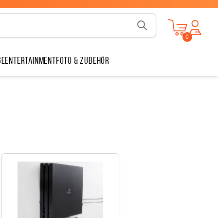
v
1.13.1
0
ge
Entertainment
Foto & Zubehör