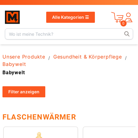
v
1.13.1
Alle Kategorien ☰
0
Unsere Produkte
Gesundheit & Körperpflege
/
/
Babywelt
Babywelt
Filter
anzeigen
FLASCHENWÄRMER