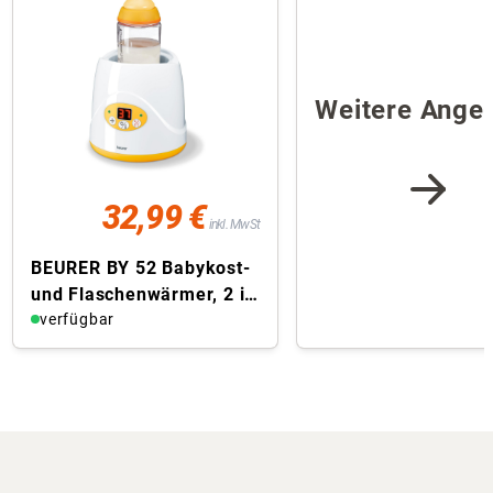
Weitere Ange
32,99 €
inkl. MwSt
BEURER BY 52 Babykost-
und Flaschenwärmer, 2 in
1: Aufwärmen und
verfügbar
Warmhalten, ...